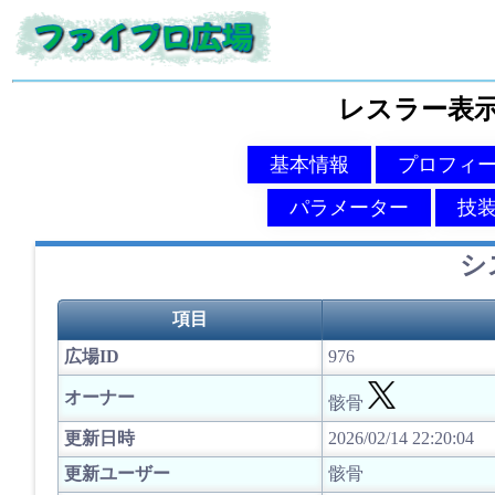
レスラー表
基本情報
プロフィ
パラメーター
技
シ
項目
広場ID
976
オーナー
骸骨
更新日時
2026/02/14 22:20:04
更新ユーザー
骸骨