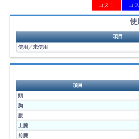
コス１
コ
使
項目
使用／未使用
項目
頭
胸
腹
上腕
前腕