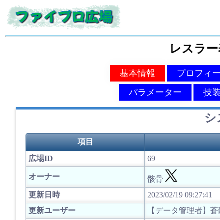
レスラー
基本情報
プロフィ
パラメーター
技
シ
項目
広場ID
69
オーナー
骸骨
更新日時
2023/02/19 09:27:41
更新ユーザー
【データ管理者】蒼