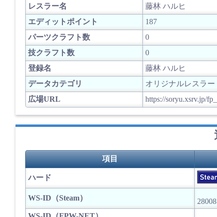
レスラー名
藤林 ハルヒ
エディットポイント
187
パーツクラフト数
0
技クラフト数
0
登録名
藤林 ハルヒ
データカテゴリ
オリジナルレスラー
広場URL
https://soryu.xsrv.jp/
項目
ハード
WS-ID（Steam）
2800
WS-ID（FPW-NET）