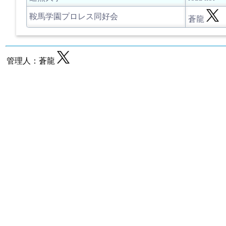
鞍馬学園プロレス同好会
蒼龍
管理人：蒼龍