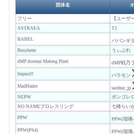
団体名
フリー
【ユーザ
ASTRAEA
T2
BABEL
ババンギ
Busylante
うぃぶれ
dMP donmai Making Plant
dMP戦乃
Impuct!!
バラモン
MadHatter
sardine_jp
NEPW
ボンゴレ
NO NAMEプロレスリング
七峰らい
PPW
PPW(瑠璃-
PPW(PS4)
PPW(瑠璃-