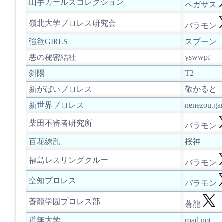
山手ガールズコレクション
ペガサス
嶺北大学プロレス研究会
バラモン
強欲GIRLS
スプーン
悪の秘密結社
yswwpf
斜陽
T2
新がばいプロレス
敬かると
新世界プロレス
nenezou.ga
柴田不審者研究所
バラモン
百花繚乱
桜神
福島レスリングクルー
バラモン
空知プロレス
バラモン
蒼龍学園プロレス部
蒼龍
道無大学
road not